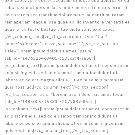
explicabo. vero eos et accusam et justo duo dolores et ea
rebum. Sed ut perspiciatis unde omnis iste natus error sit
voluptatem accusantium doloremque laudantium, totam
rem aperiam, eaque ipsa quae ab illo inventore veritatis et
quasi architecto beatae vitae dicta sunt explicabo.
[/vc_column_text]
[vc_tta_accordion style=”flat”
color=”skincolor” active_section=”1″][vc_tta_section
title=”Lorem ipsum dolor sit amet Ipsum”
tab_id=”1476525469401-c103c2f4-ae58″]
[vc_column_text]Lorem ipsum dolor sit amet, consectetur
adipisicing elit, sed do eiusmod tempor incididunt ut
labore et dolore magna aliqua. Ut enim ad minim veniam,
quis nostrud.[/vc_column_text][/vc_tta_section]
[vc_tta_section title=”Lorem ipsum dolor sit amet Ipsum”
tab_id=”1485005815833-52079889-85df”]
[vc_column_text]Lorem ipsum dolor sit amet, consectetur
adipisicing elit, sed do eiusmod tempor incididunt ut
labore et dolore magna aliqua. Ut enim ad minim veniam,
quis nostrud.[/vc_column_text][/vc_tta_section]