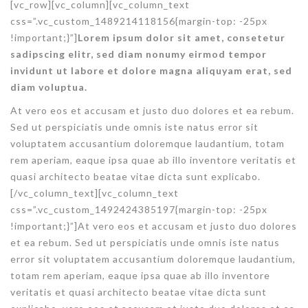
[vc_row][vc_column]
[vc_column_text
css=”.vc_custom_1489214118156{margin-top: -25px
!important;}”]
Lorem ipsum dolor sit amet, consetetur
sadipscing elitr, sed diam nonumy eirmod tempor
invidunt ut labore et dolore magna aliquyam erat, sed
diam voluptua.
At vero eos et accusam et justo duo dolores et ea rebum.
Sed ut perspiciatis unde omnis iste natus error sit
voluptatem accusantium doloremque laudantium, totam
rem aperiam, eaque ipsa quae ab illo inventore veritatis et
quasi architecto beatae vitae dicta sunt explicabo.
[/vc_column_text]
[vc_column_text
css=”.vc_custom_1492424385197{margin-top: -25px
!important;}”]At vero eos et accusam et justo duo dolores
et ea rebum. Sed ut perspiciatis unde omnis iste natus
error sit voluptatem accusantium doloremque laudantium,
totam rem aperiam, eaque ipsa quae ab illo inventore
veritatis et quasi architecto beatae vitae dicta sunt