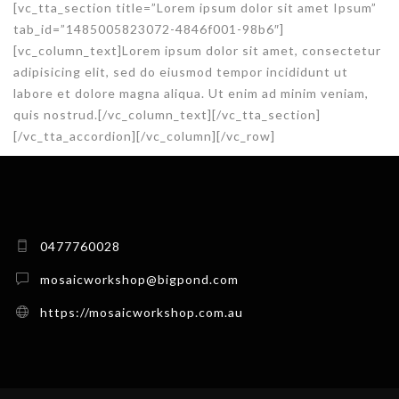
[vc_tta_section title=”Lorem ipsum dolor sit amet Ipsum”
tab_id=”1485005823072-4846f001-98b6″]
[vc_column_text]Lorem ipsum dolor sit amet, consectetur
adipisicing elit, sed do eiusmod tempor incididunt ut
labore et dolore magna aliqua. Ut enim ad minim veniam,
quis nostrud.[/vc_column_text][/vc_tta_section]
[/vc_tta_accordion][/vc_column][/vc_row]
0477760028
mosaicworkshop@bigpond.com
https://mosaicworkshop.com.au