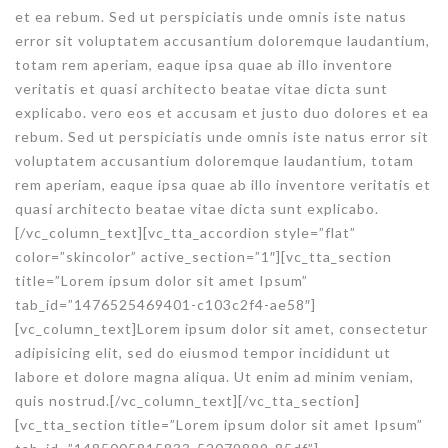
et ea rebum. Sed ut perspiciatis unde omnis iste natus
error sit voluptatem accusantium doloremque laudantium,
totam rem aperiam, eaque ipsa quae ab illo inventore
veritatis et quasi architecto beatae vitae dicta sunt
explicabo. vero eos et accusam et justo duo dolores et ea
rebum. Sed ut perspiciatis unde omnis iste natus error sit
voluptatem accusantium doloremque laudantium, totam
rem aperiam, eaque ipsa quae ab illo inventore veritatis et
quasi architecto beatae vitae dicta sunt explicabo.
[/vc_column_text]
[vc_tta_accordion style=”flat”
color=”skincolor” active_section=”1″][vc_tta_section
title=”Lorem ipsum dolor sit amet Ipsum”
tab_id=”1476525469401-c103c2f4-ae58″]
[vc_column_text]Lorem ipsum dolor sit amet, consectetur
adipisicing elit, sed do eiusmod tempor incididunt ut
labore et dolore magna aliqua. Ut enim ad minim veniam,
quis nostrud.[/vc_column_text][/vc_tta_section]
[vc_tta_section title=”Lorem ipsum dolor sit amet Ipsum”