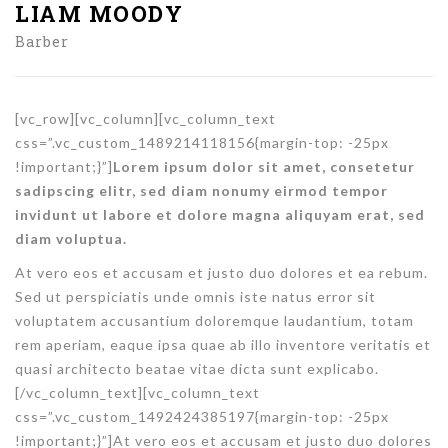
LIAM MOODY
Barber
[vc_row][vc_column]
[vc_column_text
css=”.vc_custom_1489214118156{margin-top: -25px
!important;}”]
Lorem ipsum dolor sit amet, consetetur
sadipscing elitr, sed diam nonumy eirmod tempor
invidunt ut labore et dolore magna aliquyam erat, sed
diam voluptua.
At vero eos et accusam et justo duo dolores et ea rebum.
Sed ut perspiciatis unde omnis iste natus error sit
voluptatem accusantium doloremque laudantium, totam
rem aperiam, eaque ipsa quae ab illo inventore veritatis et
quasi architecto beatae vitae dicta sunt explicabo.
[/vc_column_text]
[vc_column_text
css=”.vc_custom_1492424385197{margin-top: -25px
!important;}”]At vero eos et accusam et justo duo dolores