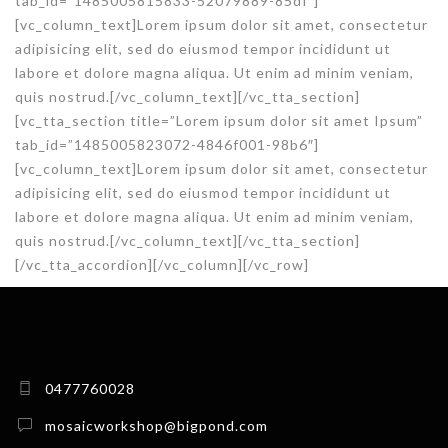
tab_id=”1485005815833-52079889-85df”]
[vc_column_text]Lorem ipsum dolor sit amet, consectetur
adipisicing elit, sed do eiusmod tempor incididunt ut
labore et dolore magna aliqua. Ut enim ad minim veniam,
quis nostrud.[/vc_column_text][/vc_tta_section]
[vc_tta_section title=”Lorem ipsum dolor sit amet Ipsum”
tab_id=”1485005823072-4846f001-98b6″]
[vc_column_text]Lorem ipsum dolor sit amet, consectetur
adipisicing elit, sed do eiusmod tempor incididunt ut
labore et dolore magna aliqua. Ut enim ad minim veniam,
quis nostrud.[/vc_column_text][/vc_tta_section]
[/vc_tta_accordion][/vc_column][/vc_row]
0477760028
mosaicworkshop@bigpond.com