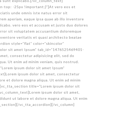
ta sunt explicabo.[/vc_column_text]
top: -25px !important;}”]At vero eos et
iatis unde omnis iste natus error sit
em aperiam, eaque ipsa quae ab illo inventore
plicabo. vero eos et accusam et justo duo dolores
 error sit voluptatem accusantium doloremque
nventore veritatis et quasi architecto beatae
rdion style=”flat” color=”skincolor”
 dolor sit amet Ipsum” tab_id=”1476525469401-
et, consectetur adipisicing elit, sed do
qua. Ut enim ad minim veniam, quis nostrud.
=”Lorem ipsum dolor sit amet Ipsum”
t]Lorem ipsum dolor sit amet, consectetur
bore et dolore magna aliqua. Ut enim ad minim
[vc_tta_section title=”Lorem ipsum dolor sit
c_column_text]Lorem ipsum dolor sit amet,
didunt ut labore et dolore magna aliqua. Ut enim
_section][/vc_tta_accordion][/vc_column]