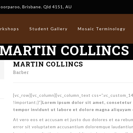
Coorparoo, Brisbane. Qld 4151, AU
rkshops
Student Gallery
Mosaic Terminology
MARTIN COLLINCS
MARTIN COLLINCS
Barber
[vc_row][vc_column]
[vc_column_text css=”.vc_custom_1
!important;}”]
Lorem ipsum dolor sit amet, consetetur 
tempor invidunt ut labore et dolore magna aliquyam 
At vero eos et accusam et justo duo dolores et ea rebum
error sit voluptatem accusantium doloremque laudantium