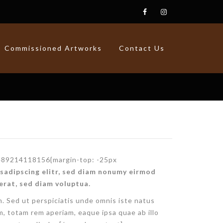
Commissioned Artworks
Contact Us
489214118156{margin-top: -25px
sadipscing elitr, sed diam nonumy eirmod
erat, sed diam voluptua.
. Sed ut perspiciatis unde omnis iste natus
, totam rem aperiam, eaque ipsa quae ab illo