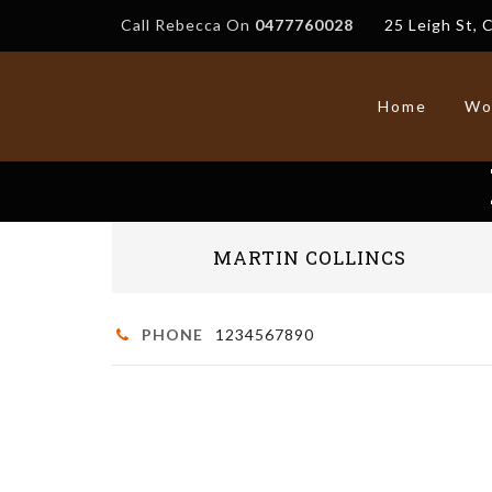
Call Rebecca On
0477760028
25 Leigh St, 
Home
Wo
MARTIN COLLINCS
PHONE
1234567890