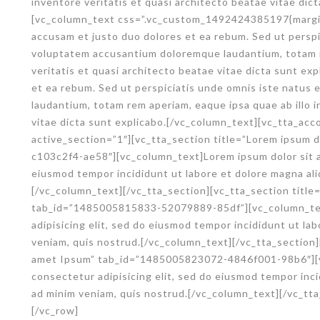
inventore veritatis et quasi architecto beatae vitae dic
[vc_column_text css=”.vc_custom_1492424385197{margin-
accusam et justo duo dolores et ea rebum. Sed ut perspic
voluptatem accusantium doloremque laudantium, totam r
veritatis et quasi architecto beatae vitae dicta sunt ex
et ea rebum. Sed ut perspiciatis unde omnis iste natus
laudantium, totam rem aperiam, eaque ipsa quae ab illo i
vitae dicta sunt explicabo.[/vc_column_text]
[vc_tta_acco
active_section=”1″][vc_tta_section title=”Lorem ipsum
c103c2f4-ae58″][vc_column_text]Lorem ipsum dolor sit am
eiusmod tempor incididunt ut labore et dolore magna ali
[/vc_column_text][/vc_tta_section][vc_tta_section title
tab_id=”1485005815833-52079889-85df”][vc_column_tex
adipisicing elit, sed do eiusmod tempor incididunt ut la
veniam, quis nostrud.[/vc_column_text][/vc_tta_section]
amet Ipsum” tab_id=”1485005823072-4846f001-98b6″][v
consectetur adipisicing elit, sed do eiusmod tempor inci
ad minim veniam, quis nostrud.[/vc_column_text][/vc_tta
[/vc_row]